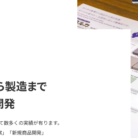
ら製造まで
開発
して数多くの実績が有ります。
案」「新規商品開発」